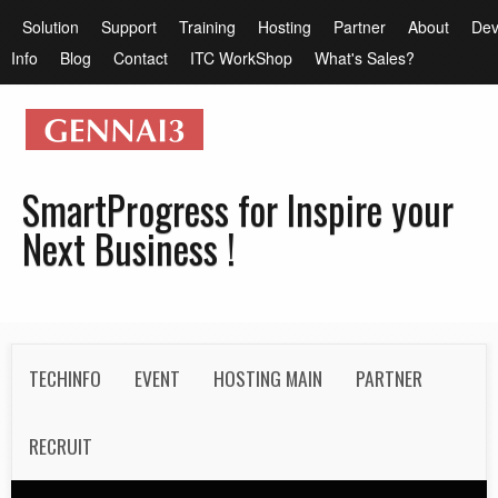
メ
メ
Solution
Support
Training
Hosting
Partner
About
Dev
イ
イ
Info
Blog
Contact
ITC WorkShop
What's Sales?
ン
ン
コ
メ
ン
ニ
テ
ュ
SmartProgress for Inspire your
ン
ー
Next Business !
ツ
に
移
動
S
TECHINFO
EVENT
HOSTING MAIN
PARTNER
e
c
RECRUIT
o