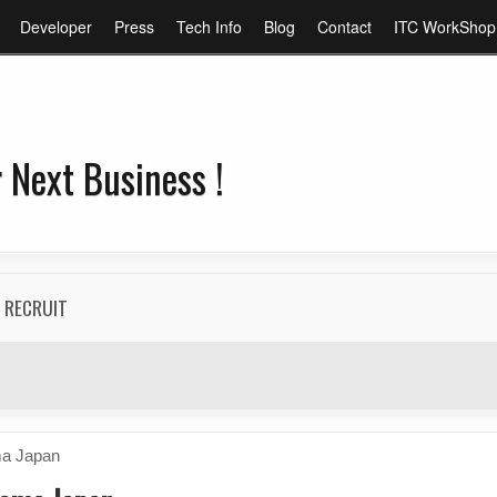
メ
Developer
Press
Tech Info
Blog
Contact
ITC WorkShop
イ
ン
コ
ン
 Next Business !
テ
ン
ツ
に
移
RECRUIT
動
ma Japan