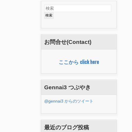
検
検
索
索
フ
ォ
お問合せ(Contact)
ー
ム
ここから click here
Gennai3 つぶやき
@gennai3 からのツイート
最近のブログ投稿