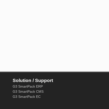
Solution / Support
G3 SmartPack ERP
G3 SmartPack CMS
G3 SmartPack EC