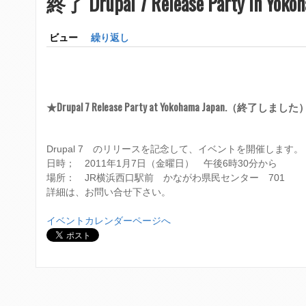
終了 Drupal 7 Release Party in Yoko
在
a
地
ビュー
(アクティブなタブ)
繰り返し
r
y
m
★Drupal 7 Release Party at Yokohama Japan.（終了しました
e
n
Drupal 7 のリリースを記念して、イベントを開催します。
日時； 2011年1月7日（金曜日） 午後6時30分から
u
場所： JR横浜西口駅前 かながわ県民センター 701
詳細は、お問い合せ下さい。
イベントカレンダーページへ