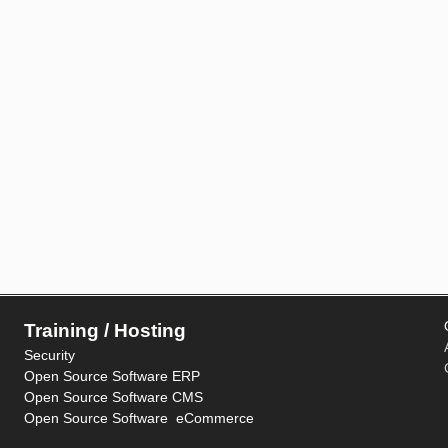
Training / Hosting
Security
Open Source Software ERP
Open Source Software CMS
Open Source Software eCommerce