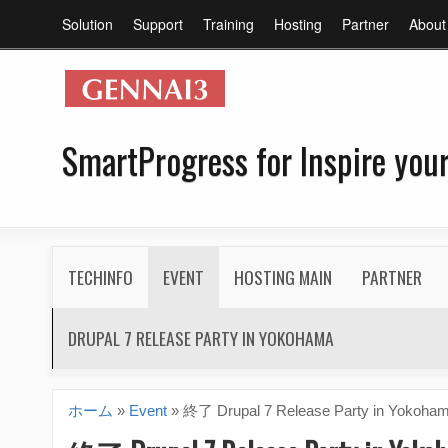
メ
Solution
Support
Training
Hosting
Partner
About
イ
ン
メ
ニ
SmartProgress for Inspire your
ュ
ー
S
TECHINFO
EVENT
HOSTING MAIN
PARTNER
e
c
DRUPAL 7 RELEASE PARTY IN YOKOHAMA
o
n
ホーム
»
Event
»
終了 Drupal 7 Release Party in Yokoha
現
d