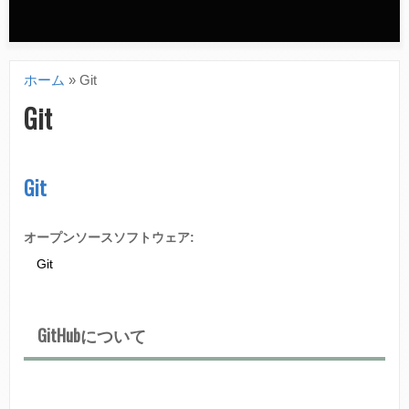
n
d
ホーム
»
Git
a
現
Git
r
在
y
地
Git
m
e
オープンソースソフトウェア:
n
Git
u
GitHubについて