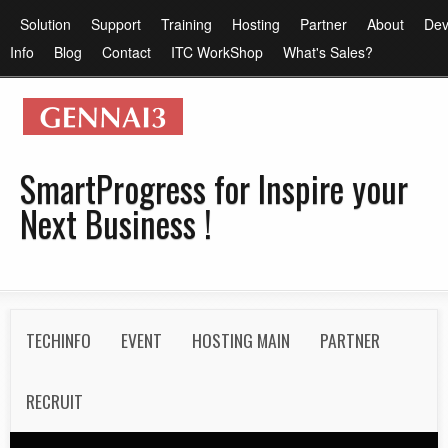
メ
メ
Solution
Support
Training
Hosting
Partner
About
Dev
イ
イ
Info
Blog
Contact
ITC WorkShop
What's Sales?
ン
ン
コ
メ
ン
ニ
テ
ュ
SmartProgress for Inspire your
ン
ー
Next Business !
ツ
に
移
動
S
TECHINFO
EVENT
HOSTING MAIN
PARTNER
e
c
RECRUIT
o