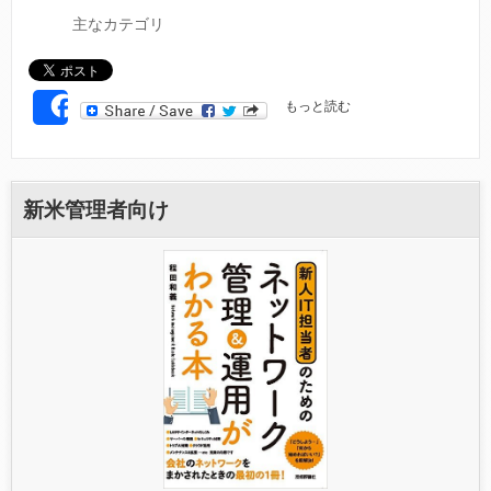
主なカテゴリ
O
もっと読む
SHARE
S
S
に
つ
い
新米管理者向け
て