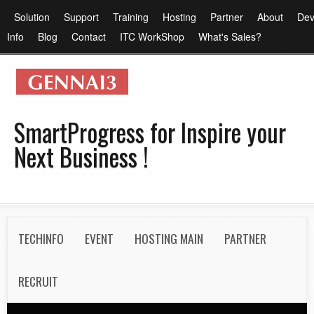
メ
メ
Solution
Support
Training
Hosting
Partner
About
Dev
イ
イ
Info
Blog
Contact
ITC WorkShop
What's Sales?
ン
ン
コ
メ
ン
ニ
テ
ュ
SmartProgress for Inspire your
ン
ー
Next Business !
ツ
に
移
動
S
TECHINFO
EVENT
HOSTING MAIN
PARTNER
e
c
RECRUIT
o