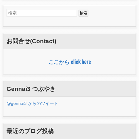
検
検
索
索
フ
お問合せ(Contact)
ォ
ー
ここから click here
ム
Gennai3 つぶやき
@gennai3 からのツイート
最近のブログ投稿