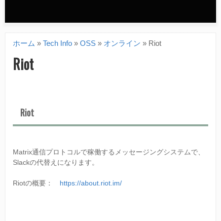
n
d
ホーム
»
Tech Info
»
OSS
»
オンライン
»
Riot
a
現
Riot
r
在
y
地
m
Riot
e
n
u
Matrix通信プロトコルで稼働するメッセージングシステムで、
Slackの代替えになります。
Riotの概要：
https://about.riot.im/