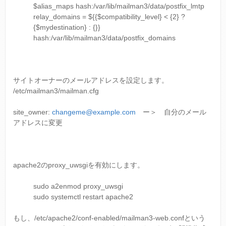
$alias_maps hash:/var/lib/mailman3/data/postfix_lmtp
relay_domains = ${{$compatibility_level} < {2} ?
{$mydestination} : {}}
hash:/var/lib/mailman3/data/postfix_domains
サイトオーナーのメールアドレスを設定します。
/etc/mailman3/mailman.cfg
site_owner:
changeme@example.com
ー＞ 自分のメール
アドレスに変更
apache2のproxy_uwsgiを有効にします。
sudo a2enmod proxy_uwsgi
sudo systemctl restart apache2
もし、/etc/apache2/conf-enabled/mailman3-web.confという