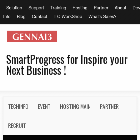
メ
メ
Solution
Support
Training
Hosting
Partner
About
Dev
イ
イ
Info
Blog
Contact
ITC WorkShop
What's Sales?
ン
ン
コ
メ
ン
ニ
テ
ュ
SmartProgress for Inspire your
ン
ー
Next Business !
ツ
に
移
動
S
TECHINFO
EVENT
HOSTING MAIN
PARTNER
e
c
RECRUIT
o