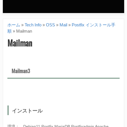
n
d
ホーム
»
Tech Info
»
OSS
»
Mail
»
Postfix インストール手
a
現
順
»
Mailman
r
在
Mailman
y
地
m
e
Mailman3
n
u
インストール
環境： Debian11 Postfix MariaDB Postfixadmin Apache