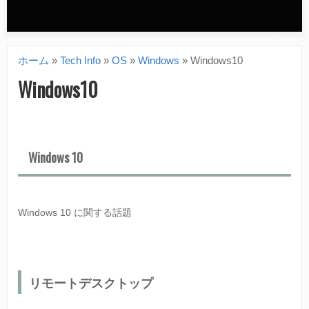
n
d
ホーム
»
Tech Info
»
OS
»
Windows
»
Windows10
a
現
Windows10
r
在
y
地
m
Windows 10
e
n
u
Windows 10 に関する話題
リモートデスクトップ