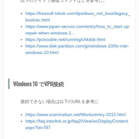
以下のサイトで修復コマンドなどを参考に。
https://freesoft.tvbok.com/tips/does_not_boot/legacy_
bootrec.html
https://www.japan-secure.com/entry/how_to_start-up-
repair-when-windows-1...
https://pctrouble.net/running/chkdsk.html
https://www.disk-partition.com/jp/windows-10/fix-mbr-
windows-10.html
Windows 10 でVPN接続
接続できない場合は以下のURLを参考に
https://www.uramiraikan.net/Works/entry-3212.html
https://faq.interlink.or.jp/faq2/View/wcDisplayContent.
aspx?id=787