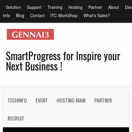
メ
メ
Solution
Support
Training
Hosting
Partner
About
Dev
イ
イ
Info
Blog
Contact
ITC WorkShop
What's Sales?
ン
ン
コ
メ
ン
ニ
テ
ュ
SmartProgress for Inspire your
ン
ー
Next Business !
ツ
に
移
動
S
TECHINFO
EVENT
HOSTING MAIN
PARTNER
e
c
RECRUIT
o