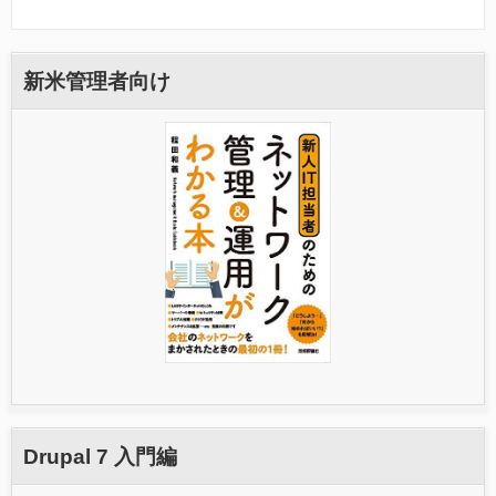
O
U
D
F
新米管理者向け
L
A
R
E
に
つ
い
て
Drupal 7 入門編