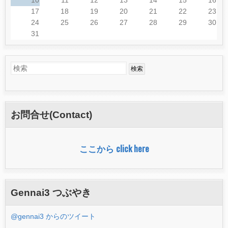
17
18
19
20
21
22
23
24
25
26
27
28
29
30
31
検
検
索
索
フ
お問合せ(Contact)
ォ
ー
ここから click here
ム
Gennai3 つぶやき
@gennai3 からのツイート