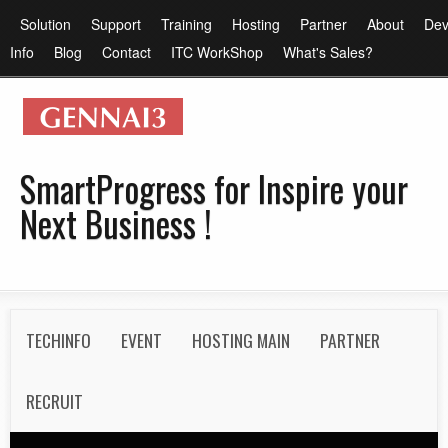
メ
メ
Solution
Support
Training
Hosting
Partner
About
Dev
イ
イ
Info
Blog
Contact
ITC WorkShop
What's Sales?
ン
ン
コ
メ
ン
ニ
テ
ュ
SmartProgress for Inspire your
ン
ー
Next Business !
ツ
に
移
動
S
TECHINFO
EVENT
HOSTING MAIN
PARTNER
e
c
RECRUIT
o