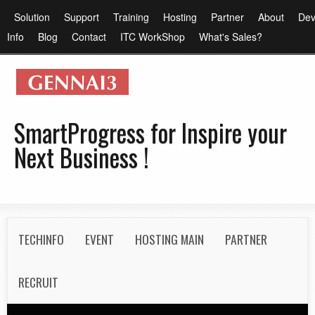
メ
メ
Solution
Support
Training
Hosting
Partner
About
Dev
イ
イ
Info
Blog
Contact
ITC WorkShop
What's Sales?
ン
ン
コ
メ
ン
ニ
テ
ュ
SmartProgress for Inspire your
ン
ー
Next Business !
ツ
に
移
動
S
TECHINFO
EVENT
HOSTING MAIN
PARTNER
e
c
RECRUIT
o