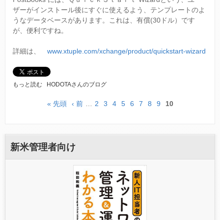
旬
の
ザーがインストール後にすぐに使えるよう、テンプレートのよ
に
日
うなデータベースがあります。これは、有償(30ドル）です
リ
本
が、便利ですね。
リ
語
ー
化
ス
詳細は、
www.xtuple.com/xchange/product/quickstart-wizard
翻
さ
訳
れ
を
そ
は
P
もっと読む
HODOTAさんのブログ
う
じ
O
に
め
S
つ
« 先頭
‹ 前
…
2
3
4
5
6
7
8
9
10
ま
ペ
T
い
し
B
て
た
ー
O
に
O
ジ
つ
新米管理者向け
K
い
S
て
Q
O
U
C
K
S
T