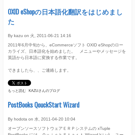
P
E
OXID eShopの日本語化翻訳をはじめまし
N
た
P
U
B
By
kazu
on
火, 2011-06-21 14:16
L
I
2011年6月中旬から、eCommerceソフト OXID eShopのロー
S
カライズ、日本語化を始めました。 メニューやメッセージを
H
の
英語から日本語に変換する作業です。
次
期
できましたら、、ご連絡します。
バ
ー
ジ
ョ
O
もっと読む
KAZUさんのブログ
ン
X
3
I
PostBooks QouckStart Wizard
.
D
0
E
が
S
By
hodota
on
水, 2011-04-20 10:04
８
H
月
オープンソースソフトウェアＥＲＰシステムの xTuple
O
上
P
PostBooks には、ＱｕｉｃｋＳｔａｒｔ Wizardという、ユー