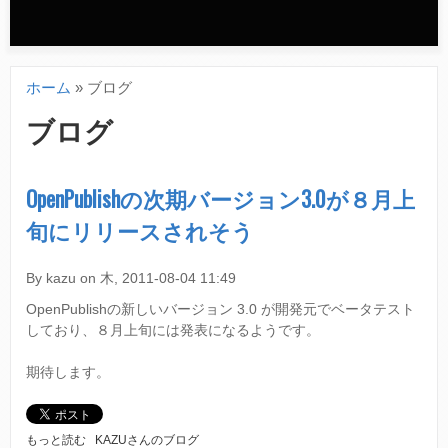
n
d
ホーム
»
ブログ
a
現
ブログ
r
在
y
地
OpenPublishの次期バージョン3.0が８月上
m
旬にリリースされそう
e
n
By
kazu
on
木, 2011-08-04 11:49
u
OpenPublishの新しいバージョン 3.0 が開発元でベータテスト
しており、８月上旬には発表になるようです。
期待します。
O
もっと読む
KAZUさんのブログ