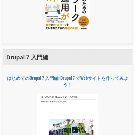
A
R
T
W
I
Z
A
R
D
に
Drupal 7 入門編
つ
い
て
はじめてのDrupal 7 入門編: Drupal 7 でWebサイトを作ってみよ
う！