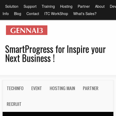
メ
メ
Solution
Support
Training
Hosting
Partner
About
Dev
イ
イ
Info
Blog
Contact
ITC WorkShop
What's Sales?
ン
ン
コ
メ
ン
ニ
テ
ュ
SmartProgress for Inspire your
ン
ー
Next Business !
ツ
に
移
動
S
TECHINFO
EVENT
HOSTING MAIN
PARTNER
e
c
RECRUIT
o