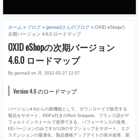
n
d
ホーム
»
ブログ
»
gennai3さんのブログ
»
OXID eShopの
a
現
次期バージョン 4.6.0 ロードマップ
r
在
OXID eShopの次期バージョン
y
地
4.6.0 ロードマップ
m
e
By
gennai3
on
月, 2012-02-27 12:07
n
Version 4.6 のロードマップ
u
バージョン4.6からの新機能として、ダウンロードで販売する
製品をサポート、RDFa付きのRich Snippets、フランス語がデ
フォルトインストールで使用できる、パフォーマンスの改善、
EEバージョンのみですが128のサブショップをサポート、エク
ステンションの最適化、製品価格アップデイトの表示改善、新