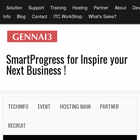
メ
メ
Solution
Support
Training
Hosting
Partner
About
Dev
イ
イ
Info
Blog
Contact
ITC WorkShop
What's Sales?
ン
ン
コ
メ
ン
ニ
テ
ュ
SmartProgress for Inspire your
ン
ー
Next Business !
ツ
に
移
動
S
TECHINFO
EVENT
HOSTING MAIN
PARTNER
e
c
RECRUIT
o