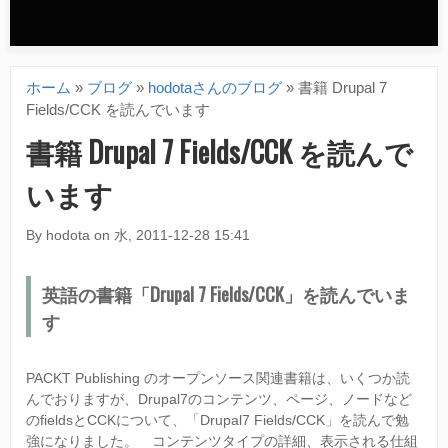
n
d
ホーム
»
ブログ
»
hodotaさんのブログ
»
書籍 Drupal 7
a
現
Fields/CCK を読んでいます
r
在
書籍 Drupal 7 Fields/CCK を読んで
y
地
います
m
e
By
hodota
on
水, 2011-12-28 15:41
n
英語の書籍「Drupal 7 Fields/CCK」を読んでいま
u
す
PACKT Publishing のオープンソース関連書籍は、いくつか読
んでおりますが、Drupal7のコンテンツ、ページ、ノードなど
のfieldsとCCKについて、「Drupal7 Fields/CCK」を読んで勉
強になりました。 コンテンツタイプの詳細、表示される仕組